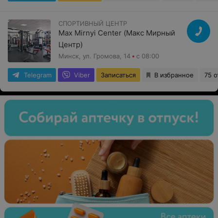
СПОРТИВНЫЙ ЦЕНТР
Max Mirnyi Center (Макс Мирный
Центр)
Минск, ул. Громова, 14
с 08:00
Telegram
Viber
Записаться
В избранное
75 