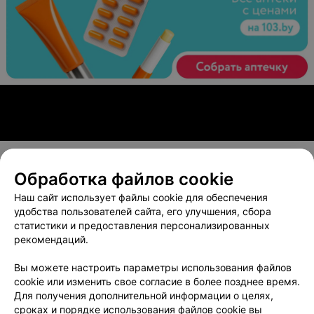
Обработка файлов cookie
О проекте
Новости проекта
Размещение рекламы
Наш сайт использует файлы cookie для обеспечения
Вакансии
Публичный договор
Способы оплаты
удобства пользователей сайта, его улучшения, сбора
статистики и предоставления персонализированных
Публичный договор по использованию сервиса
рекомендаций.
«Афиша»
Пользовательское соглашение
Вы можете настроить параметры использования файлов
cookie или изменить свое согласие в более позднее время.
Написать в поддержку
Для получения дополнительной информации о целях,
Связаться по вопросам сотрудничества
сроках и порядке использования файлов cookie вы