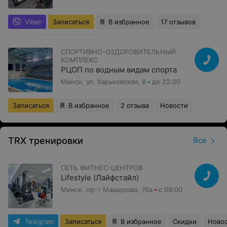
Viber
Записаться
В избранное
17 отзывов
СПОРТИВНО-ОЗДОРОВИТЕЛЬНЫЙ
КОМПЛЕКС
РЦОП по водным видам спорта
Минск, ул. Харьковская, 8
до 22:00
Записаться
В избранное
2 отзыва
Новости
TRX тренировки
Все
СЕТЬ ФИТНЕС-ЦЕНТРОВ
Lifestyle (Лайфстайл)
Минск, пр-т Машерова, 76а
с 09:00
Telegram
Записаться
В избранное
Скидки
Ново